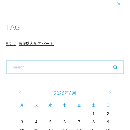
タグ
山梨大学アパート
2026年8月
月
火
水
木
金
土
日
1
2
3
4
5
6
7
8
9