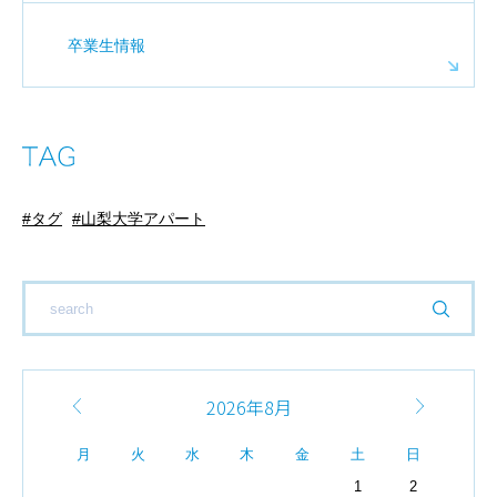
卒業生情報
タグ
山梨大学アパート
2026年8月
月
火
水
木
金
土
日
1
2