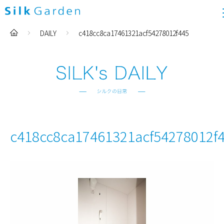
DAILY
c418cc8ca17461321acf54278012f445
c418cc8ca17461321acf54278012f