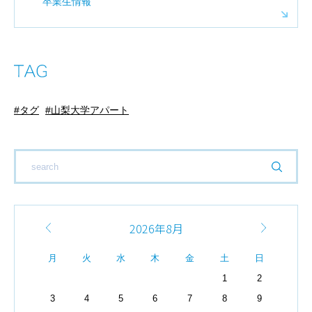
卒業生情報
タグ
山梨大学アパート
2026年8月
月
火
水
木
金
土
日
1
2
3
4
5
6
7
8
9