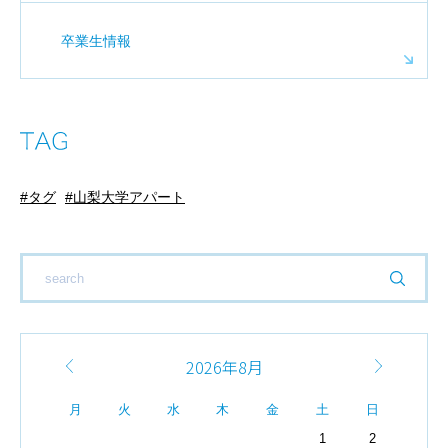
卒業生情報
タグ
山梨大学アパート
2026年8月
月
火
水
木
金
土
日
1
2