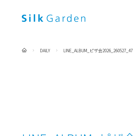
DAILY
LINE_ALBUM_ピザ会2026_260527_47