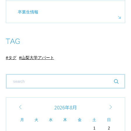
卒業生情報
タグ
山梨大学アパート
2026年8月
月
火
水
木
金
土
日
1
2