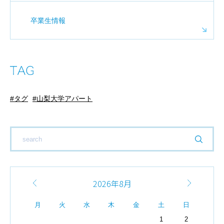
卒業生情報
タグ
山梨大学アパート
2026年8月
月
火
水
木
金
土
日
1
2