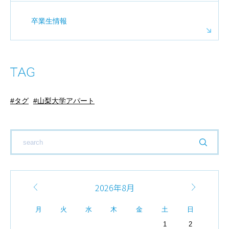
卒業生情報
タグ
山梨大学アパート
2026年8月
月
火
水
木
金
土
日
1
2