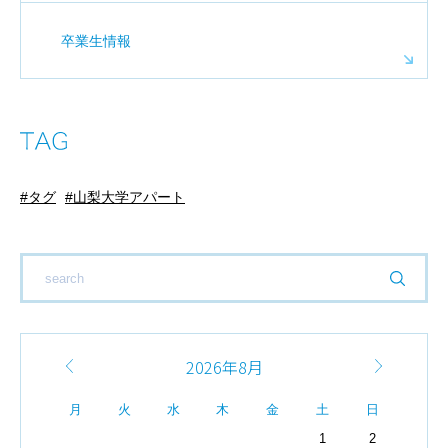
卒業生情報
タグ
山梨大学アパート
2026年8月
月
火
水
木
金
土
日
1
2