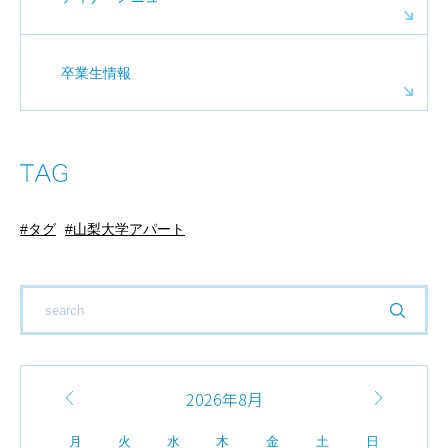
卒業生情報
タグ
山梨大学アパート
2026年8月
月
火
水
木
金
土
日