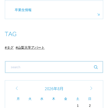
卒業生情報
タグ
山梨大学アパート
2026年8月
月
火
水
木
金
土
日
1
2