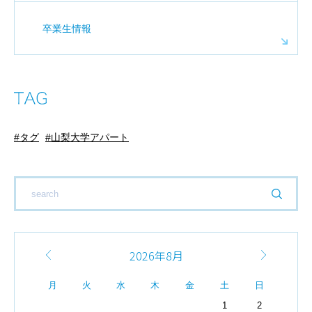
卒業生情報
タグ
山梨大学アパート
2026年8月
月
火
水
木
金
土
日
1
2