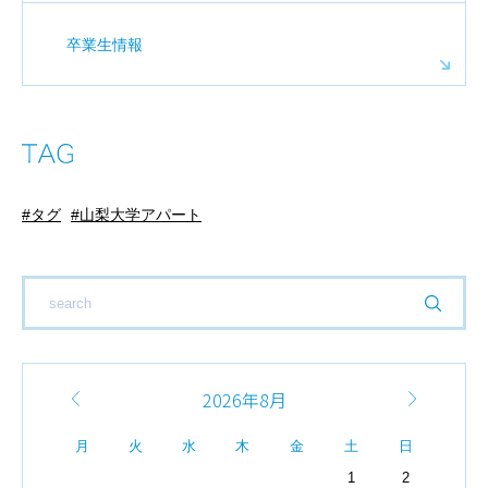
卒業生情報
タグ
山梨大学アパート
2026年8月
月
火
水
木
金
土
日
1
2