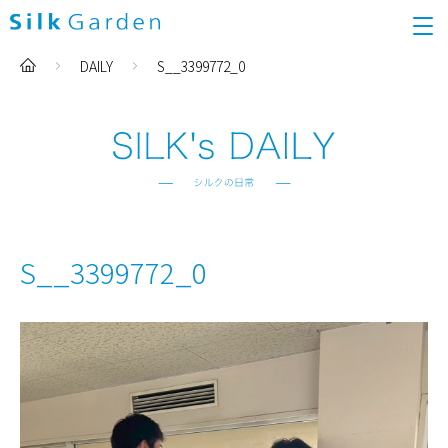
DAILY
S__3399772_0
S__3399772_0