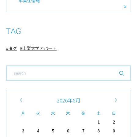
卒業生情報
タグ
山梨大学アパート
2026年8月
月
火
水
木
金
土
日
1
2
3
4
5
6
7
8
9