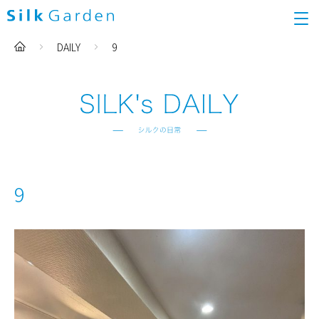
DAILY
9
9