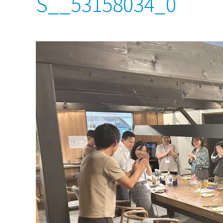
S__53158034_0