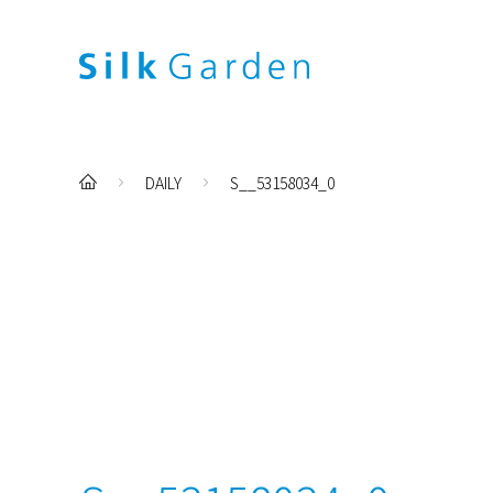
DAILY
S__53158034_0