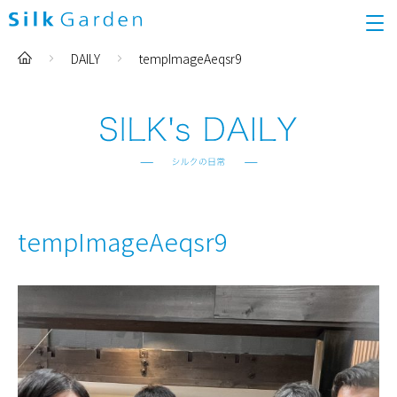
DAILY
tempImageAeqsr9
tempImageAeqsr9