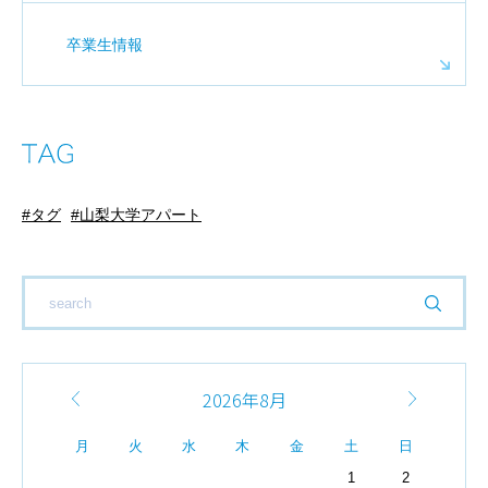
卒業生情報
タグ
山梨大学アパート
2026年8月
月
火
水
木
金
土
日
1
2