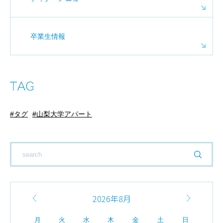
卒業生情報
タグ
山梨大学アパート
2026年8月
月
火
水
木
金
土
日