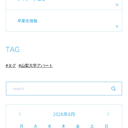
卒業生情報
タグ
山梨大学アパート
2026年8月
月
火
水
木
金
土
日